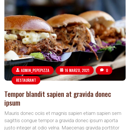
ADMIN_PEPEPIZZA
16 MARZO, 2021
0
RESTAURANT
Tempor blandit sapien at gravida donec
ipsum
Mauris donec ociis et magnis sapien etiam sapien sem
sagittis congue tempor a gravida donec ipsum aporta
justo integer at odio velna. Maecenas gravida porttitor