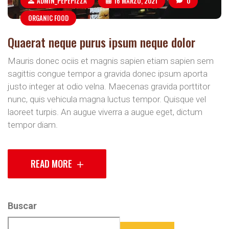
ADMIN_PEPEPIZZA
16 MARZO, 2021
0
ORGANIC FOOD
Quaerat neque purus ipsum neque dolor
Mauris donec ociis et magnis sapien etiam sapien sem
sagittis congue tempor a gravida donec ipsum aporta
justo integer at odio velna. Maecenas gravida porttitor
nunc, quis vehicula magna luctus tempor. Quisque vel
laoreet turpis. An augue viverra a augue eget, dictum
tempor diam.
READ MORE
Buscar