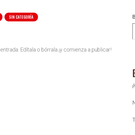
SIN CATEGORÍA
ntrada. Edítala o bórrala ¡y comienza a publicar!
¡
N
T