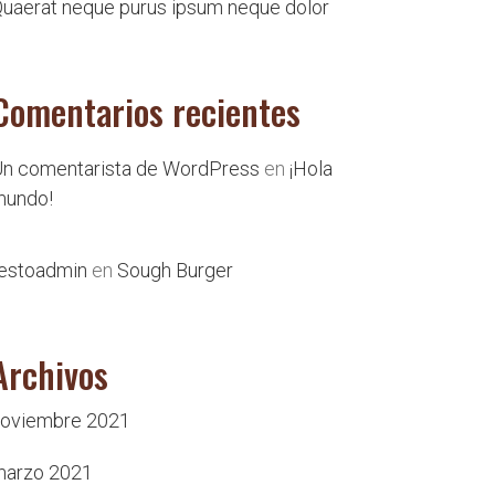
uaerat neque purus ipsum neque dolor
Comentarios recientes
n comentarista de WordPress
en
¡Hola
mundo!
estoadmin
en
Sough Burger
Archivos
noviembre 2021
marzo 2021